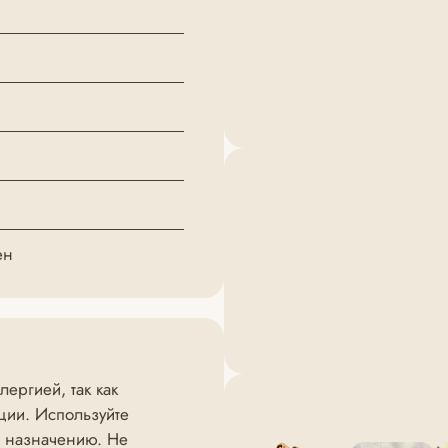
ен
ергией, так как
ции. Используйте
о назначению. Не