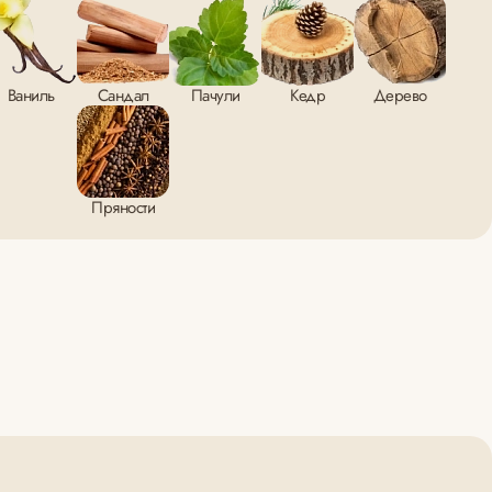
Ваниль
Сандал
Пачули
Кедр
Дерево
Пряности