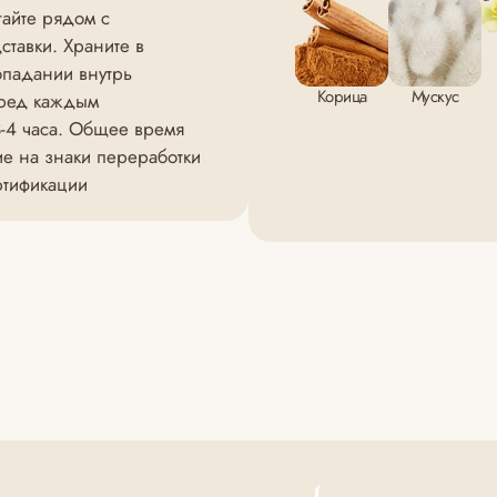
гайте рядом с
тавки. Храните в
опадании внутрь
Корица
Мускус
еред каждым
-4 часа. Общее время
ие на знаки переработки
ртификации