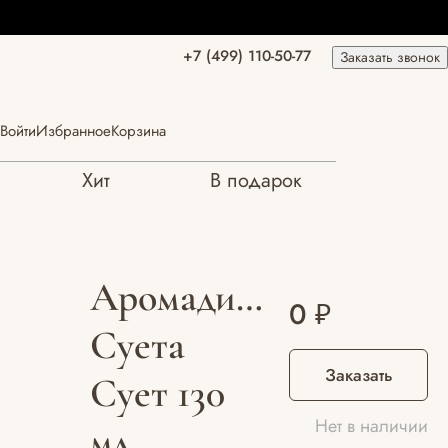
+7 (499) 110-50-77
Заказать звонок
Войти
Избранное
Корзина
Хит
В подарок
Аромадиффузор
0 ₽
Суета
Заказать
Сует 130
Нет в наличии
мл