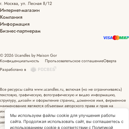
г. Москва, ул. Лесная 8/12
Интернет-магазин
Компания
Информация
Бизнес-партнерам
© 2026 Ucandles by Maison Gor
Конфиденциальность
Прользовательское соглашение
Оферта
Разработано в
Все ресурсы сайта www.ucandles.ru, включая (но не ограничиваясь)
текстовую, графическую, фотографическую и видео информацию,
структуру, дизайн и оформление страниц, доменное имя, фирменное
наименование являются объектами авторского права и прав на
интеллектуальную собственность, защищены российским
Мы используем файлы cookie для улучшения работы
законодательством и международными соглашениями об охране
сайта. Продолжая использовать сайт, вы соглашаетесь с
авторских прав.
Читать далее
использованием cookie в соответствии с Политикой