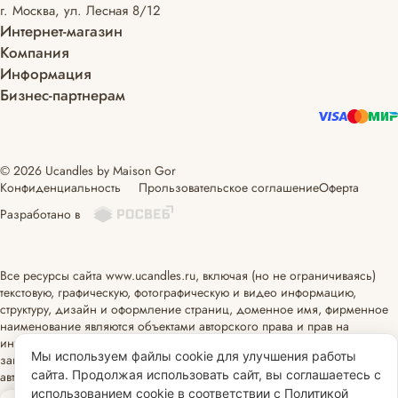
г. Москва, ул. Лесная 8/12
Интернет-магазин
Компания
Информация
Бизнес-партнерам
© 2026 Ucandles by Maison Gor
Конфиденциальность
Прользовательское соглашение
Оферта
Разработано в
Все ресурсы сайта www.ucandles.ru, включая (но не ограничиваясь)
текстовую, графическую, фотографическую и видео информацию,
структуру, дизайн и оформление страниц, доменное имя, фирменное
наименование являются объектами авторского права и прав на
интеллектуальную собственность, защищены российским
Мы используем файлы cookie для улучшения работы
законодательством и международными соглашениями об охране
сайта. Продолжая использовать сайт, вы соглашаетесь с
авторских прав.
Читать далее
использованием cookie в соответствии с Политикой