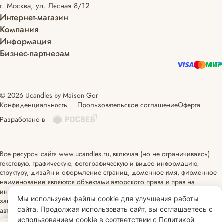
г. Москва, ул. Лесная 8/12
Интернет-магазин
Компания
Информация
Бизнес-партнерам
© 2026 Ucandles by Maison Gor
Конфиденциальность
Прользовательское соглашение
Оферта
Разработано в
Все ресурсы сайта www.ucandles.ru, включая (но не ограничиваясь)
текстовую, графическую, фотографическую и видео информацию,
структуру, дизайн и оформление страниц, доменное имя, фирменное
наименование являются объектами авторского права и прав на
интеллектуальную собственность, защищены российским
Мы используем файлы cookie для улучшения работы
законодательством и международными соглашениями об охране
сайта. Продолжая использовать сайт, вы соглашаетесь с
авторских прав.
Читать далее
использованием cookie в соответствии с Политикой