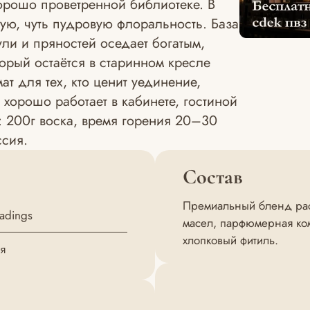
хорошо проветренной библиотеке. В
ую, чуть пудровую флоральность. База
ули и пряностей оседает богатым,
орый остаётся в старинном кресле
ат для тех, кто ценит уединение,
хорошо работает в кабинете, гостиной
м: 200г воска, время горения 20–30
ссия.
Состав
Премиальный бленд раст
eadings
масел, парфюмерная ком
хлопковый фитиль.
я