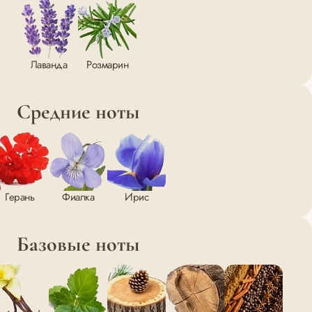
Лаванда
Розмарин
Средние ноты
Герань
Фиалка
Ирис
Базовые ноты