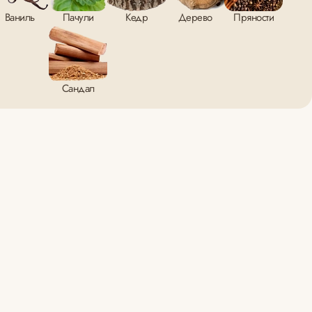
Ваниль
Пачули
Кедр
Дерево
Пряности
Cандал