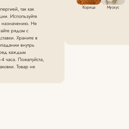
Корица
Мускус
ергией, так как
ции. Используйте
о назначению. Не
гайте рядом с
тавки. Храните в
опадании внутрь
еред каждым
4 часа. Пожалуйста,
ковки. Товар не