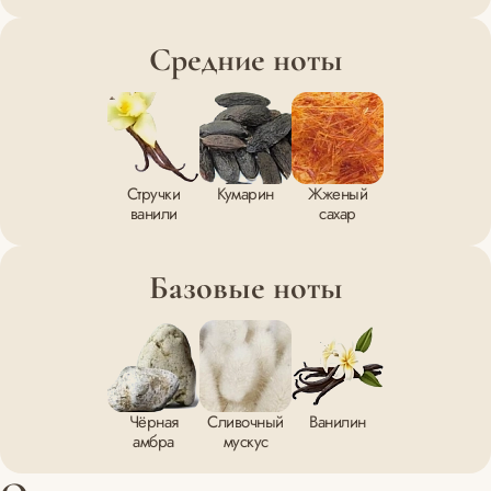
Средние ноты
Стручки
Кумарин
Жженый
ванили
сахар
Базовые ноты
Чёрная
Сливочный
Ванилин
амбра
мускус