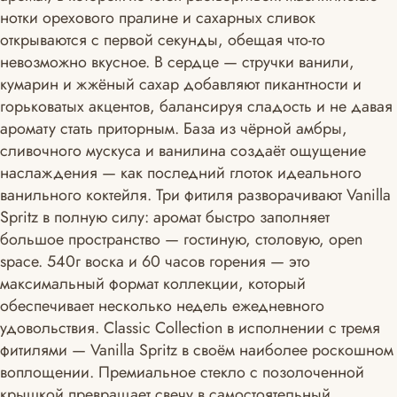
нотки орехового пралине и сахарных сливок
открываются с первой секунды, обещая что-то
невозможно вкусное. В сердце — стручки ванили,
кумарин и жжёный сахар добавляют пикантности и
горьковатых акцентов, балансируя сладость и не давая
аромату стать приторным. База из чёрной амбры,
сливочного мускуса и ванилина создаёт ощущение
наслаждения — как последний глоток идеального
ванильного коктейля. Три фитиля разворачивают Vanilla
Spritz в полную силу: аромат быстро заполняет
большое пространство — гостиную, столовую, open
space. 540г воска и 60 часов горения — это
максимальный формат коллекции, который
обеспечивает несколько недель ежедневного
удовольствия. Classic Collection в исполнении с тремя
фитилями — Vanilla Spritz в своём наиболее роскошном
воплощении. Премиальное стекло с позолоченной
крышкой превращает свечу в самостоятельный