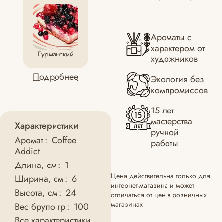
Ароматы с
характером от
Гурманский
художников
Подробнее
Экология без
компромиссов
15 лет
мастерства
Характеристики
ручной
Аромат
:
Coffee
работы
Addict
Длина, см
:
1
Цена действительна только для
Ширина, см
:
6
интернет-магазина и может
Высота, см
:
24
отличаться от цен в розничных
магазинах
Вес брутто гр
:
100
Все характеристики